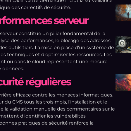
 efficace. Cette démarche inclut la surveillance
que des correctifs de sécurité.
erformances serveur
 serveur constitue un pilier fondamental de la
lyse des performances, le blocage des adresses
é des outils tiers. La mise en place d’un système de
es techniques et d’optimiser les ressources. Les
tant ou dans le cloud représentent une mesure
e données.
curité régulières
rrière efficace contre les menaces informatiques.
du CMS tous les trois mois, l’installation et le
ue la validation manuelle des commentaires sur le
mettent d’identifier les vulnérabilités
bonnes pratiques de sécurité renforce la