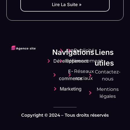
Lire La Suite »
Actu
Publicité
Navigations
Liens
Développement
Référencement
utiles
E-
Réseaux
Contactez-
commerce
sociaux
nous
Marketing
Mentions
légales
Copyright © 2024 – Tous droits réservés