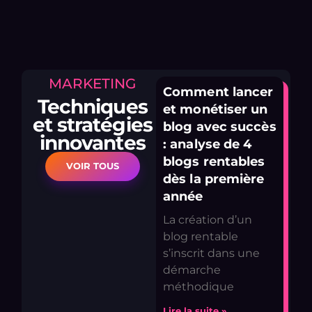
MARKETING
Comment lancer
Techniques
et monétiser un
et stratégies
blog avec succès
innovantes
: analyse de 4
blogs rentables
VOIR TOUS
dès la première
année
La création d’un
blog rentable
s’inscrit dans une
démarche
méthodique
Lire la suite »