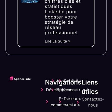
chiffres clés et
statistiques
Linkedin pour
booster votre
stratégie de
réseau
professionnel
Lire La Suite »
Actu
Publicité
Navigations
Liens
Développement
Référencement
utiles
E-
Réseaux
Contactez-
commerce
sociaux
nous