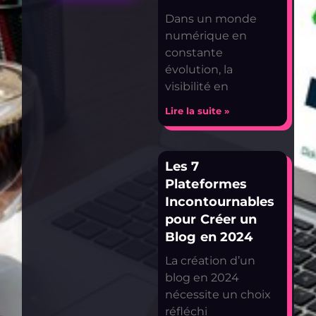
Dans un monde
numérique en
constante
évolution, la
visibilité en
Lire la suite »
Les 7
Plateformes
Incontournables
pour Créer un
Blog en 2024
La création d’un
blog en 2024
nécessite un choix
réfléchi